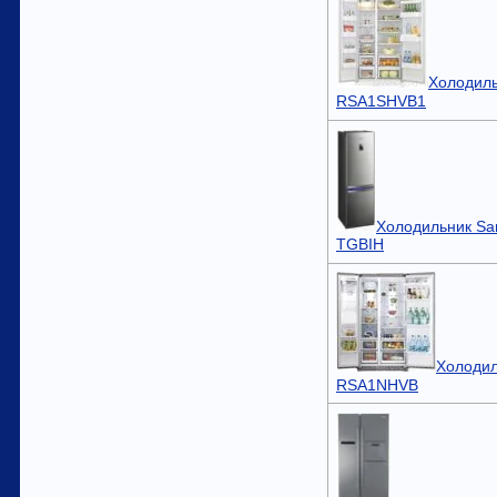
Холодил
RSA1SHVB1
Холодильник Sa
TGBIH
Холоди
RSA1NHVB