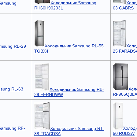
Холодильник Samsung
Холо
Samsung
RH60H90203L
63 GABRS
Холодильник Samsung RL-55
Холо
msung RB-29
TGBX4
25 FARADS
sung RL-63
Хол
Холодильник Samsung RB-
RF905QBL
29 FERNDWW
Samsung RF-
Холод
Холодильник Samsung RT-
50 RUBSW
38 FDACDSA