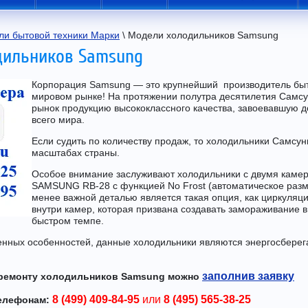
ли бытовой техники Марки
 \ Модели холодильников Samsung
дильников Samsung
Корпорация Samsung — это крупнейший производитель быт
мировом рынке! На протяжении полутра десятилетия Самсу
рынок продукцию высококлассного качества, завоевавшую 
всего мира.
Если судить по количеству продаж, то холодильники Самсунг
масштабах страны.
Особое внимание заслуживают холодильники с двумя каме
SAMSUNG RB-28 с функцией No Frost (автоматическое раз
менее важной деталью является такая опция, как циркуляци
внутри камер, которая призвана создавать замораживание 
быстром темпе.
нных особенностей, данные холодильники являются энергосбере
заполнив заявку
 ремонту холодильников Samsung можно
8 (499) 409-84-95
или
8 (495) 565-38-25
елефонам: