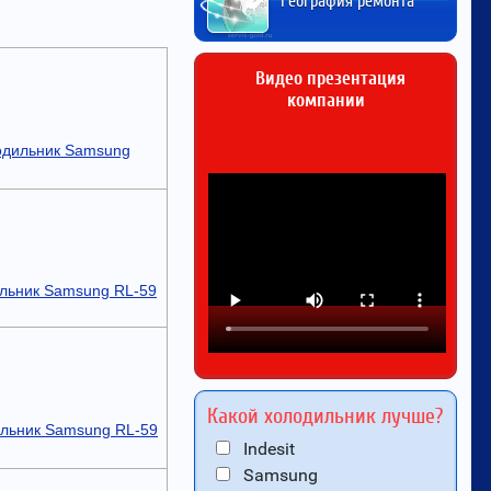
География ремонта
Видео презентация
компании
одильник Samsung
льник Samsung RL-59
Какой холодильник лучше?
льник Samsung RL-59
Indesit
Samsung