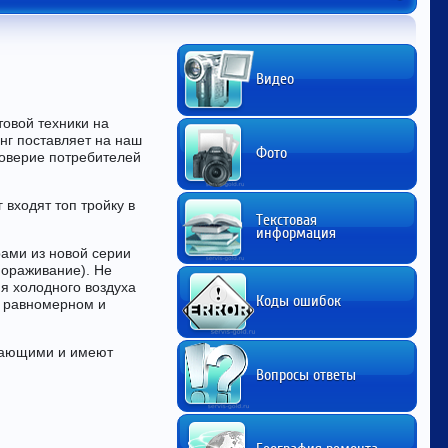
Видео
овой техники на
нг поставляет на наш
Фото
доверие потребителей
 входят топ тройку в
Текстовая
информация
рами из новой серии
мораживание). Не
я холодного воздуха
Коды ошибок
в равномерном и
гающими и имеют
Вопросы ответы