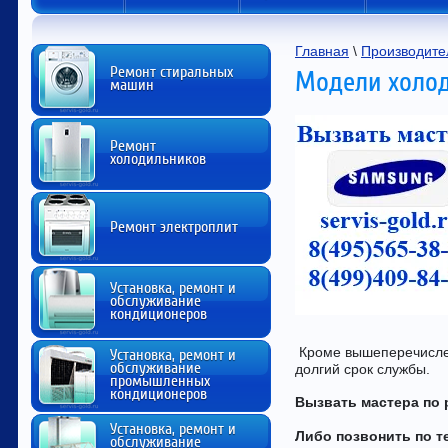
Главная
 \ 
Производите
Ремонт стиральных
Модели холо
машин
Ремонт
холодильников
Ремонт электроплит
Установка, ремонт и
обслуживание
кондиционеров
Кроме вышеперечисле
Установка, ремонт и
обслуживание
долгий срок службы.
промышленных
кондиционеров
Вызвать мастера по
Установка, ремонт и
Либо позвонить по т
обслуживание