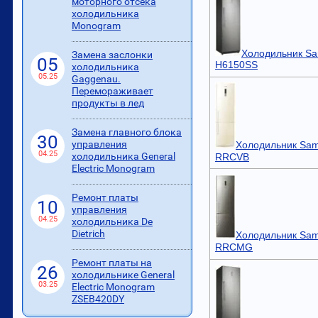
моторного отсека
холодильника
Monogram
Холодильник S
Замена заслонки
05
H6150SS
холодильника
05.25
Gaggenau.
Перемораживает
продукты в лед
Замена главного блока
30
управления
Холодильник Sam
04.25
холодильника General
RRCVB
Electric Monogram
Ремонт платы
10
управления
04.25
холодильника De
Dietrich
Холодильник Sam
RRCMG
Ремонт платы на
26
холодильнике General
03.25
Electric Monogram
ZSEB420DY