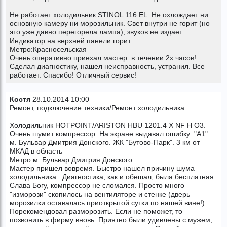
Не работает холодильник STINOL 116 EL. Не охлождает ни
основную камеру ни морозильник. Свет внутри не горит (но
это уже давно перегорела лампа), звуков не издает.
Индикатор на верхней панели горит.
Метро:Красносельская
Очень оперативно приехал мастер. в течении 2х часов!
Сделал диагностику, нашел неисправность, устранил. Все
работает. Спасибо! Отличный сервис!
Костя
28.10.2014 10:00
Ремонт, подключение техники/Ремонт холодильника
Холодильник HOTPOINT/ARISTON HBU 1201.4 X NF H O3.
Очень шумит компрессор. На экране выдавал ошибку: "А1".
м. Бульвар Дмитрия Донского. ЖК "Бутово-Парк". 3 км от
МКАД в область
Метро:м. Бульвар Дмитрия Донского
Мастер пришел вовремя. Быстро нашел причину шума
холодильника . Диагностика, как и обешал, была бесплатная.
Слава Богу, компрессор не сломался. Просто много
"изморози" скопилось на вентиляторе и стенке (дверь
морозилки оставалась приоткрытой сутки по нашей вине!)
Порекомендовал разморозить. Если не поможет, то
позвонить в фирму вновь. Приятно были удивлены с мужем,