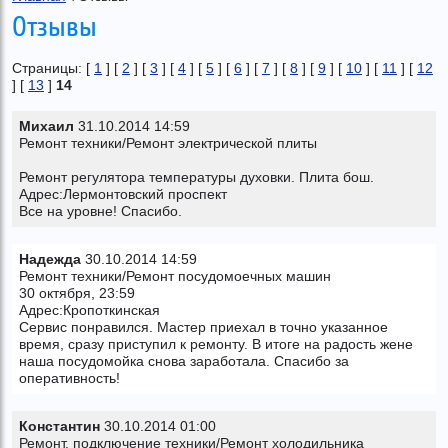
Отзывы
Страницы: [
1
] [
2
] [
3
] [
4
] [
5
] [
6
] [
7
] [
8
] [
9
] [
10
] [
11
] [
12
] [
13
]
14
Михаил
31.10.2014 14:59
Ремонт техники/Ремонт электрической плиты
Ремонт регулятора температуры духовки. Плита бош.
Адрес:Лермонтовский проспект
Все на уровне! Спасибо.
Надежда
30.10.2014 14:59
Ремонт техники/Ремонт посудомоечных машин
30 октября, 23:59
Адрес:Кропоткинская
Сервис понравился. Мастер приехал в точно указанное
время, сразу приступил к ремонту. В итоге на радость жене
наша посудомойка снова заработала. Спасибо за
оперативность!
Константин
30.10.2014 01:00
Ремонт, подключение техники/Ремонт холодильника