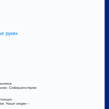
ые руки»
льников
анию. Совершенствуем
стоящих
ам. Наши скидки –