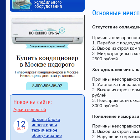
холодильного
оборудования
Основные неисп
Отсутствие охлажде
Причины неисправност
1. Перебои с подводом
2. Выход из строя ком
3. Микротрещины в хо
2500 рублей.
Холодильник сильно
Причины неисправност
1. Установка неправил
2. Выход из строя тер
рублей
3. Неисправности охла
Новое на сайте:
3000 рублей
Архив новостей
Появление изморози
Замена блока
12
инвертора и
Причины неисправност
06.25
техническое
1. Выход из строя лам
обслуживание
2. Нарушение гермети