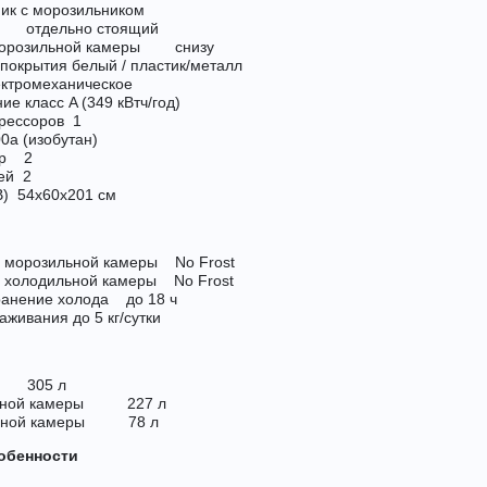
к с морозильником
 отдельно стоящий
морозильной камеры снизу
 покрытия белый / пластик/металл
ктромеханическое
е класс A (349 кВтч/год)
рессоров 1
a (изобутан)
ер 2
ей 2
В) 54x60x201 см
 морозильной камеры No Frost
 холодильной камеры No Frost
ранение холода до 18 ч
живания до 5 кг/cутки
 305 л
льной камеры 227 л
льной камеры 78 л
обенности