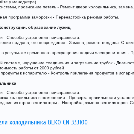
няйте у менеджера)
истемы, провисание петель - Ремонт двери холодильника, замена.
нная программа заморозки - Перенастройка режима работы.
конструкции, образование лужиц
и - Способы устранения неисправности:
ение поддона, его повреждение - Замена, ремонт поддона. Стоим
 в результате временного прекращения подачи электропитания - 
й системе, нарушение соединения и загрязнение трубок - Диагност
тоимость работы от 2000 рублей
 продукты к испарителю - Контроль прилегания продуктов в испари
ильника
и - Способы устранения неисправности:
овка холодильника в помещении - Проверка правильности установ
дшие из строя вентиляторы - Настройка, замена вентиляторов. С
ели холодильника BEKO CN 333100