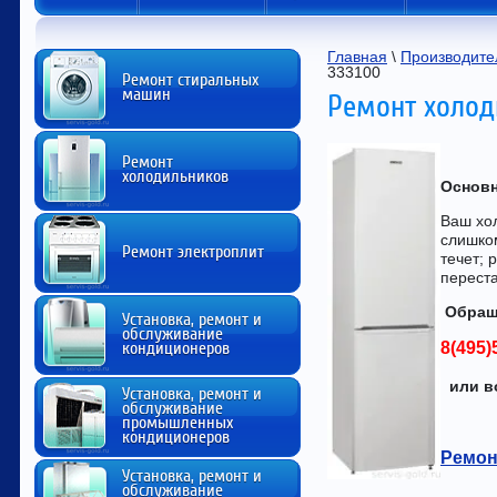
Главная
 \ 
Производите
333100
Ремонт стиральных
машин
Ремонт холод
Ремонт
холодильников
Основн
Ваш хол
слишком
Ремонт электроплит
течет; 
перест
Обращ
Установка, ремонт и
обслуживание
кондиционеров
8(495)
или в
Установка, ремонт и
обслуживание
промышленных
кондиционеров
Ремон
Установка, ремонт и
обслуживание