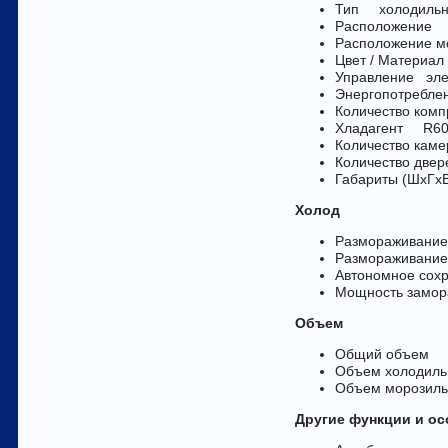
Тип холодильни
Расположение
Расположение 
Цвет / Материал
Управление эле
Энергопотреблени
Количество комп
Хладагент R600
Количество кам
Количество двер
Габариты (ШxГx
Холод
Размораживание
Размораживание
Автономное сох
Мощность замора
Объем
Общий объем
Объем холоди
Объем морози
Другие функции и ос