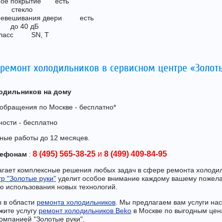
ьное покрытие есть
к стекло
еревешивания двери есть
 до 40 дБ
 класс SN, T
 ремонт холодильников в сервисном центре «Золот
одильников на дому
 обращения по Москве - бесплатно*
ости - бесплатно
ные работы до 12 месяцев.
8 (495) 565-38-25
и
8 (499) 409-84-95
лефонам
:
гает комплексные решения любых задач в сфере ремонта холоди
р "Золотые руки"
уделит особое внимание каждому вашему пожел
ю использования новых технологий.
 в области
ремонта холодильников
. Мы предлагаем вам услуги на
жите услугу
ремонт холодильников Beko
в Москве по выгодным цен
омпанией "Золотые руки".