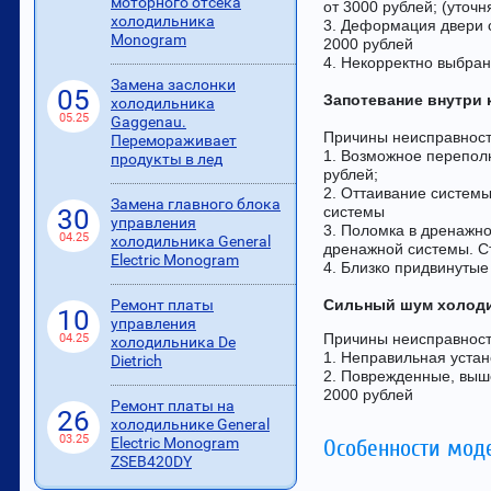
моторного отсека
от 3000 рублей; (уточ
холодильника
3. Деформация двери с
Monogram
2000 рублей
4. Некорректно выбра
Замена заслонки
05
Запотевание внутри 
холодильника
05.25
Gaggenau.
Причины неисправност
Перемораживает
1. Возможное переполн
продукты в лед
рублей;
2. Оттаивание системы
Замена главного блока
системы
30
управления
3. Поломка в дренажно
04.25
холодильника General
дренажной системы. С
Electric Monogram
4. Близко придвинутые
Сильный шум холод
Ремонт платы
10
управления
Причины неисправност
04.25
холодильника De
1. Неправильная устан
Dietrich
2. Поврежденные, выше
2000 рублей
Ремонт платы на
26
холодильнике General
03.25
Electric Monogram
Особенности мод
ZSEB420DY