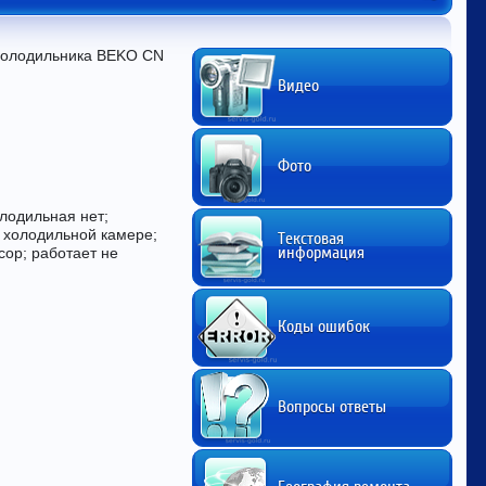
 холодильника BEKO CN 
Видео
Фото
лодильная нет;
в холодильной камере;
Текстовая
информация
сор; работает не
Коды ошибок
Вопросы ответы