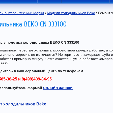
ли бытовой техники Марки
 \ 
Модели холодильников Beko
 \ Ремонт
ильника BEKO CN 333100
ые поломки холодильника BEKO CN 333100
одильник перестал охлаждать; морозильная камера работает, а хо
 сильно морозит; не включается? Не горит свет; намерзает шуба 
работает примерно минуту и отключается; шумно работает компрес
авая?
айтесь в наш сервисный центр по телефонам
565-38-25
и
8(499)409-84-95
онлайн заявки
оспользуйтесь формой
т холодильников Beko