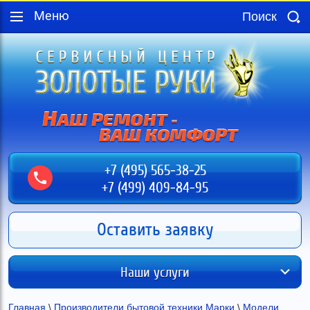
Меню
+7 (495) 565-38-25
+7 (499) 409-84-95
Оставить заявку
Наши услуги
Главная
 \ 
Производители бытовой техники Марки
 \ 
Модели 