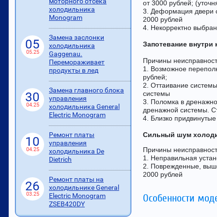
моторного отсека
от 3000 рублей; (уточ
холодильника
3. Деформация двери с
Monogram
2000 рублей
4. Некорректно выбра
Замена заслонки
05
Запотевание внутри 
холодильника
05.25
Gaggenau.
Причины неисправност
Перемораживает
1. Возможное переполн
продукты в лед
рублей;
2. Оттаивание системы
Замена главного блока
системы
30
управления
3. Поломка в дренажно
04.25
холодильника General
дренажной системы. С
Electric Monogram
4. Близко придвинутые
Сильный шум холод
Ремонт платы
10
управления
Причины неисправност
04.25
холодильника De
1. Неправильная устан
Dietrich
2. Поврежденные, выше
2000 рублей
Ремонт платы на
26
холодильнике General
03.25
Electric Monogram
Особенности мод
ZSEB420DY