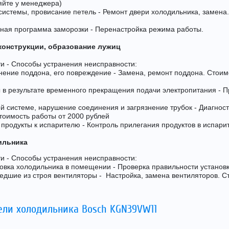
няйте у менеджера)
истемы, провисание петель - Ремонт двери холодильника, замена.
нная программа заморозки - Перенастройка режима работы.
конструкции, образование лужиц
и - Способы устранения неисправности:
ение поддона, его повреждение - Замена, ремонт поддона. Стоим
 в результате временного прекращения подачи электропитания - 
й системе, нарушение соединения и загрязнение трубок - Диагност
тоимость работы от 2000 рублей
 продукты к испарителю - Контроль прилегания продуктов в испари
ильника
и - Способы устранения неисправности:
овка холодильника в помещении - Проверка правильности установ
дшие из строя вентиляторы - Настройка, замена вентиляторов. С
ели холодильника Bosch KGN39VW11