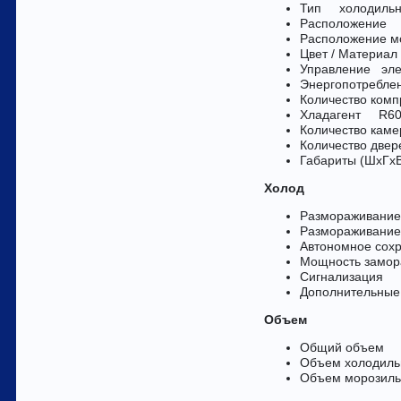
Тип холодильни
Расположение
Расположение 
Цвет / Материал
Управление эле
Энергопотреблени
Количество комп
Хладагент R600
Количество кам
Количество двер
Габариты (ШxГx
Холод
Размораживание
Размораживание
Автономное сох
Мощность замора
Сигнализация п
Дополнительные
Объем
Общий объем
Объем холоди
Объем морози