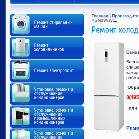
Главная
 \ 
Производите
KGN39VW11
Ремонт стиральных
машин
Ремонт холод
Ремонт
холодильников
Осно
Ваш х
слишк
Ремонт электроплит
камер
работ
Обра
Установка, ремонт и
обслуживание
кондиционеров
8(495
или 
Установка, ремонт и
обслуживание
промышленных
кондиционеров
Ремо
Установка, ремонт и
обслуживание