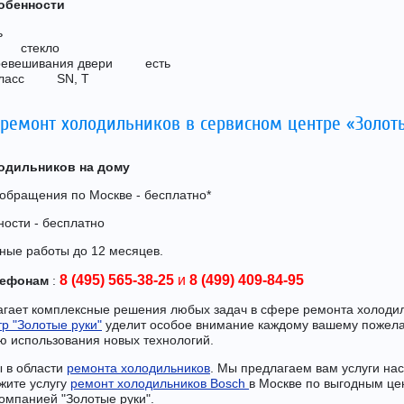
обенности
ь
к стекло
еревешивания двери есть
 класс SN, T
 ремонт холодильников в сервисном центре «Золот
одильников на дому
 обращения по Москве - бесплатно*
ости - бесплатно
ные работы до 12 месяцев.
8 (495) 565-38-25
и
8 (499) 409-84-95
лефонам
:
гает комплексные решения любых задач в сфере ремонта холоди
р "Золотые руки"
уделит особое внимание каждому вашему пожел
ю использования новых технологий.
 в области
ремонта холодильников
. Мы предлагаем вам услуги на
жите услугу
ремонт холодильников Bosch
в Москве по выгодным це
омпанией "Золотые руки".