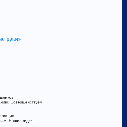
ые руки»
льников
анию. Совершенствуем
стоящих
нам. Наши скидки –