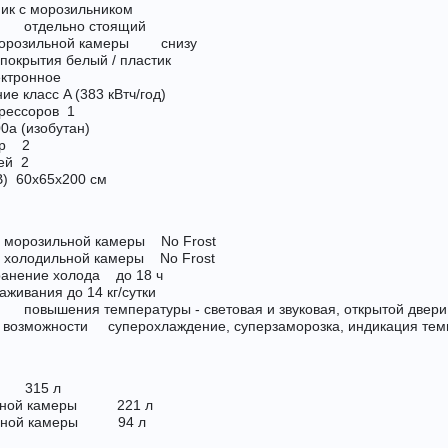
к с морозильником
 отдельно стоящий
морозильной камеры снизу
 покрытия белый / пластик
ктронное
е класс A (383 кВтч/год)
рессоров 1
a (изобутан)
ер 2
ей 2
В) 60x65x200 см
 морозильной камеры No Frost
 холодильной камеры No Frost
ранение холода до 18 ч
живания до 14 кг/cутки
овышения температуры - световая и звуковая, открытой двери 
 возможности суперохлаждение, суперзаморозка, индикация тем
 315 л
льной камеры 221 л
льной камеры 94 л