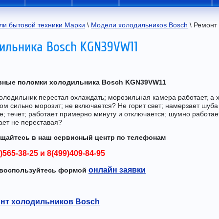
ли бытовой техники Марки
 \ 
Модели холодильников Bosch
 \ Ремонт
ильника Bosch KGN39VW11
вные поломки холодильника Bosch KGN39VW11
олодильник перестал охлаждать; морозильная камера работает, а 
ом сильно морозит; не включается? Не горит свет; намерзает шуба
е; течет; работает примерно минуту и отключается; шумно работае
ает не переставая?
щайтесь в наш сервисный центр по телефонам
)565-38-25
и
8(499)409-84-95
онлайн заявки
воспользуйтесь формой
нт холодильников Bosch