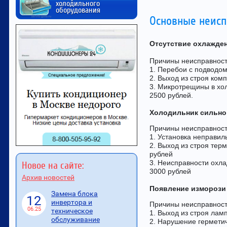
холодильного
оборудования
Основные неисп
Отсутствие охлажде
Причины неисправност
1. Перебои с подводом
2. Выход из строя ком
3. Микротрещины в хо
2500 рублей.
Холодильник сильно
Причины неисправност
1. Установка неправил
2. Выход из строя тер
рублей
3. Неисправности охла
Новое на сайте:
3000 рублей
Архив новостей
Появление изморози
Замена блока
12
инвертора и
Причины неисправност
06.25
техническое
1. Выход из строя лам
обслуживание
2. Нарушение гермети