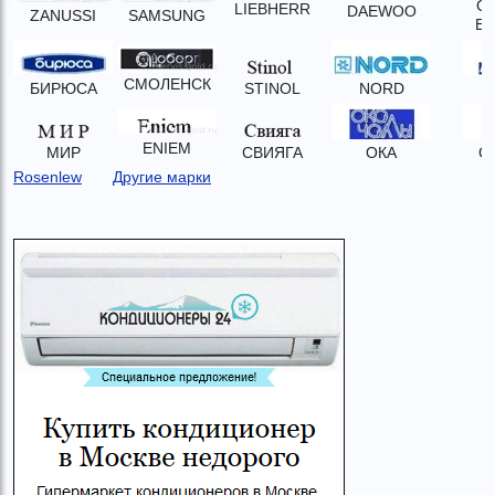
G
LIEBHERR
DAEWOO
ZANUSSI
SAMSUNG
EL
СМОЛЕНСК
БИРЮСА
STINOL
NORD
А
ENIEM
МИР
СВИЯГА
ОКА
С
Rosenlew
Другие марки