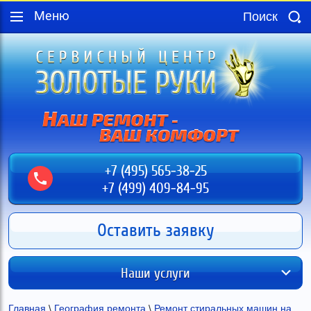
Меню
+7 (495) 565-38-25
+7 (499) 409-84-95
Оставить заявку
Наши услуги
Главная
 \ 
География ремонта
 \ 
Ремонт стиральных машин на 