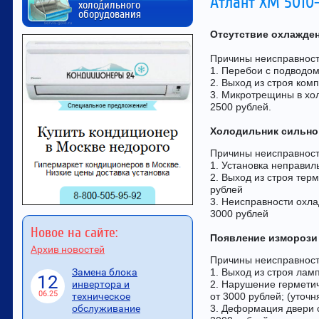
Атлант ХМ 5010
холодильного
оборудования
Отсутствие охлажде
Причины неисправност
1. Перебои с подводом
2. Выход из строя ком
3. Микротрещины в хо
2500 рублей.
Холодильник сильно
Причины неисправност
1. Установка неправил
2. Выход из строя тер
рублей
3. Неисправности охла
3000 рублей
Новое на сайте:
Появление изморози
Архив новостей
Причины неисправност
1. Выход из строя лам
Замена блока
12
2. Нарушение гермети
инвертора и
06.25
от 3000 рублей; (уточ
техническое
3. Деформация двери с
обслуживание