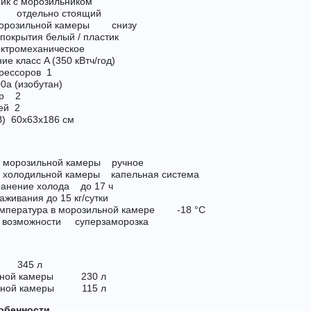
к с морозильником
 отдельно стоящий
морозильной камеры снизу
 покрытия белый / пластик
ктромеханическое
е класс A (350 кВтч/год)
рессоров 1
a (изобутан)
ер 2
ей 2
В) 60x63x186 см
 морозильной камеры ручное
 холодильной камеры капельная система
ранение холода до 17 ч
живания до 15 кг/cутки
мпература в морозильной камере -18 °C
 возможности суперзаморозка
 345 л
льной камеры 230 л
льной камеры 115 л
обенности