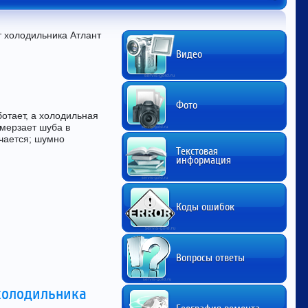
т холодильника Атлант 
Видео
Фото
отает, а холодильная
амерзает шуба в
ючается; шумно
Текстовая
информация
Коды ошибок
Вопросы ответы
холодильника