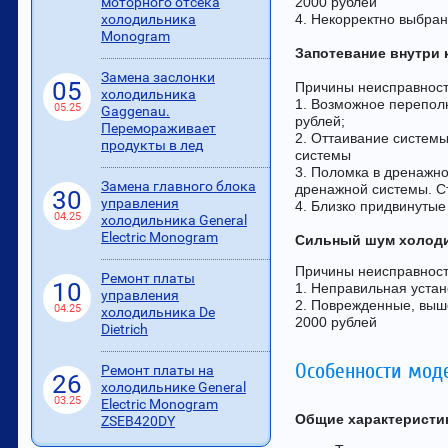
2000 рублей
моторного отсека
4. Некорректно выбра
холодильника
Monogram
Запотевание внутри 
Замена заслонки
05
Причины неисправност
холодильника
1. Возможное переполн
05.25
Gaggenau.
рублей;
Перемораживает
2. Оттаивание системы
продукты в лед
системы
3. Поломка в дренажно
Замена главного блока
дренажной системы. С
30
управления
4. Близко придвинутые
04.25
холодильника General
Electric Monogram
Сильный шум холод
Причины неисправност
Ремонт платы
10
1. Неправильная устан
управления
2. Поврежденные, выше
04.25
холодильника De
2000 рублей
Dietrich
Особенности мод
Ремонт платы на
26
холодильнике General
03.25
Electric Monogram
Общие характеристи
ZSEB420DY