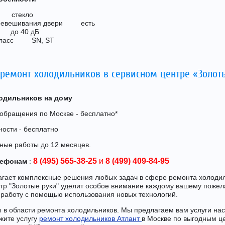
к стекло
еревешивания двери есть
 до 40 дБ
 класс SN, ST
 ремонт холодильников в сервисном центре «Золот
одильников на дому
 обращения по Москве - бесплатно*
ости - бесплатно
ные работы до 12 месяцев.
8 (495) 565-38-25
и
8 (499) 409-84-95
лефонам
:
гает комплексные решения любых задач в сфере ремонта холоди
нтр "Золотые руки" уделит особое внимание каждому вашему поже
работу с помощью использования новых технологий.
 в области ремонта холодильников. Мы предлагаем вам услуги на
жите услугу
ремонт холодильников Атлант
в Москве по выгодным ц