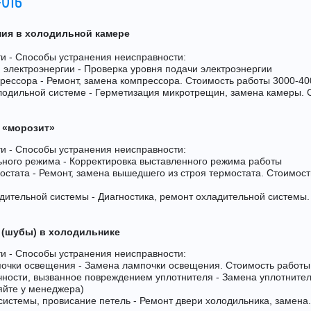
-016
ния в холодильной камере
и - Способы устранения неисправности:
 электроэнергии - Проверка уровня подачи электроэнергии
прессора - Ремонт, замена компрессора. Стоимость работы 3000-40
лодильной системе - Герметизация микротрещин, замена камеры. 
 «морозит»
и - Способы устранения неисправности:
ьного режима - Корректировка выставленного режима работы
мостата - Ремонт, замена вышедшего из строя термостата. Стоимос
дительной системы - Диагностика, ремонт охладительной системы.
 (шубы) в холодильнике
и - Способы устранения неисправности:
почки освещения - Замена лампочки освещения. Стоимость работы
чности, вызванное повреждением уплотнителя - Замена уплотните
няйте у менеджера)
истемы, провисание петель - Ремонт двери холодильника, замена.