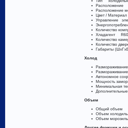
Тип холодильни
Расположение
Расположение 
Цвет / Материал
Управление эле
Энергопотреблени
Количество комп
Хладагент R600
Количество кам
Количество двер
Габариты (ШxГx
Холод
Размораживание
Размораживание
Автономное сох
Мощность замора
Минимальная те
Дополнительные
Объем
Общий объем
Объем холоди
Объем морози
Другие функции и ос