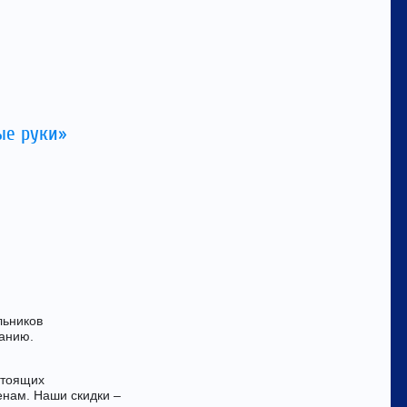
ые руки»
льников
ланию.
стоящих
енам. Наши скидки –