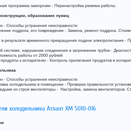
нная программа заморозки - Перенастройка режима работы.
конструкции, образование лужиц
и - Способы устранения неисправности:
ение поддона, его повреждение - Замена, ремонт поддона. Стоим
 в результате временного прекращения подачи электропитания - 
й системе, нарушение соединения и загрязнение трубок - Диагност
тоимость работы от 2000 рублей
 продукты к испарителю - Контроль прилегания продуктов в испари
ильника
и - Способы устранения неисправности:
овка холодильника в помещении - Проверка правильности установ
дшие из строя вентиляторы - Настройка, замена вентиляторов. С
ели холодильника Атлант ХМ 5010-016
ки