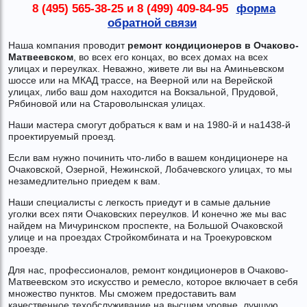
8 (495) 565-38-25 и 8 (499) 409-84-95
форма
обратной связи
Наша компания проводит
ремонт кондиционеров в Очаково-
Матвеевском
, во всех его концах, во всех домах на всех
улицах и переулках. Неважно, живете ли вы на Аминьевском
шоссе или на МКАД трассе, на Веерной или на Верейской
улицах, либо ваш дом находится на Вокзальной, Прудовой,
Рябиновой или на Староволынская улицах.
Наши мастера смогут добраться к вам и на 1980-й и на1438-й
проектируемый проезд.
Если вам нужно починить что-либо в вашем кондиционере на
Очаковской, Озерной, Нежинской, Лобачевского улицах, то мы
незамедлительно приедем к вам.
Наши специалисты с легкость приедут и в самые дальние
уголки всех пяти Очаковских переулков. И конечно же мы вас
найдем на Мичуринском проспекте, на Большой Очаковской
улице и на проездах Стройкомбината и на Троекуровском
проезде.
Для нас, профессионалов, ремонт кондиционеров в Очаково-
Матвеевском это искусство и ремесло, которое включает в себя
множество пунктов. Мы сможем предоставить вам
качественное техобслуживание на высшем уровне, лучшую