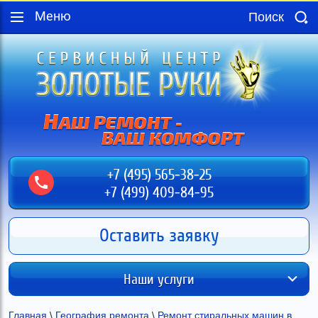
Меню
+7 (495) 565-38-25
+7 (499) 409-84-95
Оставить заявку
Наши услуги
Главная
 \ 
География ремонта
 \ 
Ремонт стиральных машин в 