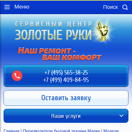
Меню
+7 (495) 565-38-25
+7 (499) 409-84-95
Оставить заявку
Наши услуги
Главная
 \ 
Производители бытовой техники Марки
 \ 
Модели 