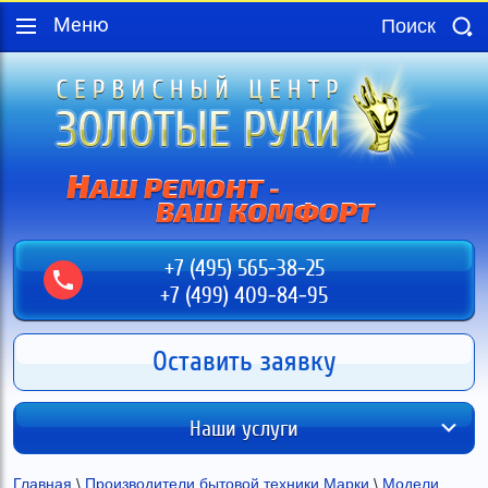
Меню
+7 (495) 565-38-25
+7 (499) 409-84-95
Оставить заявку
Наши услуги
Главная
 \ 
Производители бытовой техники Марки
 \ 
Модели 