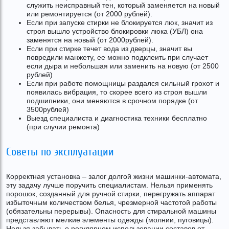
служить неисправный тен, который заменяется на новый
или ремонтируется (от 2000 рублей).
Если при запуске стирки не блокируется люк, значит из
строя вышло устройство блокировки люка (УБЛ) она
заменятся на новый (от 2000рублей).
Если при стирке течет вода из дверцы, значит вы
повредили манжету, ее можно подклеить при случает
если дыра и небольшая или заменить на новую (от 2500
рублей)
Если при работе помощницы раздался сильный грохот и
появилась вибрация, то скорее всего из строя вышли
подшипники, они меняются в срочном порядке (от
3500рублей)
Выезд специалиста и диагностика техники бесплатно
(при случии ремонта)
Советы по эксплуатации
Корректная установка – залог долгой жизни машинки-автомата,
эту задачу лучше поручить специалистам. Нельзя применять
порошок, созданный для ручной стирки, перегружать аппарат
избыточным количеством белья, чрезмерной частотой работы
(обязательны перерывы). Опасность для стиральной машины
представляют мелкие элементы одежды (молнии, пуговицы).
Нельзя забывать о регулярном использовании составов от