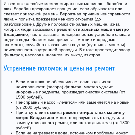
Известные «слабые места» стиральных машинок – барабан и
люк. Барабан прекращает вращение, если обрывается или
слетает приводной ремень. Вероятная причина неисправности
люка – попытка преждевременного открытия (до
разблокировки). Другие поломки стиральных машин, из-за
которых люди заказывают
ремонт стиральных машин
метро
Владыкино
, часто вызваны неисправностью устройств слива и
подачи воды. Возможные причины – мелкие инородные
элементы, случайно оказавшиеся внутри (пуговицы, монеты),
неисправность внутренней проводки. В итоге происходит засор
фильтров, насосов и шлангов, их выход из строя.
Устранение поломок и цены на ремонт
Если машинка не обеспечивает слив воды из-за
неисправности (засора) фильтра, мастер удалит
инородные предметы, произведет очистку системы (от
1500 рублей).
Неисправный насос «лечится» или заменяется на новый
(от 2000 рублей).
При отсутствии отжима
ремонт стиральных машин у
метро Владыкино
может подразумевать отладку или
замену приводного ремня, или щеток двигателя (от 1800
рублей).
Если не нагревается вода, источником проблемы может