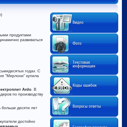
о)
Видео
рвыми продуктами
динамично развиваться
Фото
Текстовая
информация
сьмидесятых годах. С
ия "Мерлони" купила
Коды ошибок
лектроплит Ardo
. В
идеров по производству
Вопросы ответы
ь больше десяти лет
окупатели достойно
аиваемых