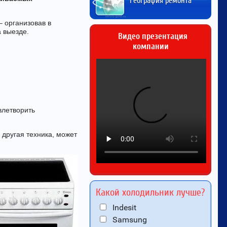
География ремонта
– организовав в
 выезде.
Видео презентация
компании
влетворить
 другая техника, может
Какой холодильник лучше?
Indesit
Samsung