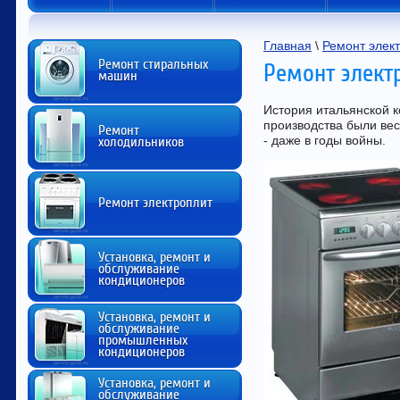
Главная
 \ 
Ремонт элек
Ремонт стиральных
Ремонт элект
машин
История итальянской к
производства были вес
Ремонт
- даже в годы войны.
холодильников
Ремонт электроплит
Установка, ремонт и
обслуживание
кондиционеров
Установка, ремонт и
обслуживание
промышленных
кондиционеров
Установка, ремонт и
обслуживание