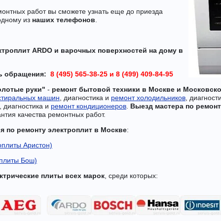
монтных работ вы сможете узнать еще до приезда
одному из
наших телефонов
.
ктроплит ARDO и варочных поверхностей на дому в
нь обращения:
8 (495) 565-38-25 и
8 (499) 409-84-95
олотые руки"
-
ремонт бытовой техники в Москве и Московск
стиральных машин
, диагностика и
ремонт холодильников
, диагност
а, диагностика и
ремонт кондиционеров
.
Выезд мастера по ремонт
антия качества ремонтных работ.
ия
по ремонту электроплит в Москве
:
роплиты Аристон)
оплиты Бош)
ктрические плиты всех марок
, среди которых: