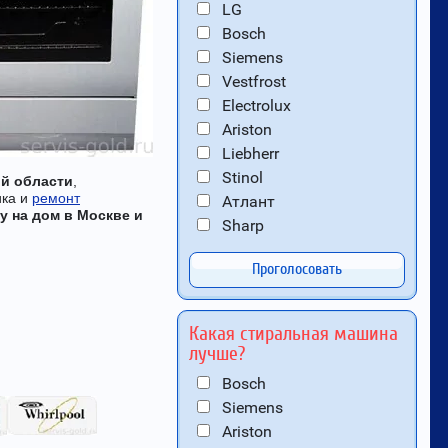
LG
Bosch
Siemens
Vestfrost
Electrolux
Ariston
Liebherr
Stinol
ой области
,
ика и
ремонт
Атлант
у на дом в Москве и
Sharp
Проголосовать
Какая стиральная машина
лучше?
Bosch
Siemens
Ariston