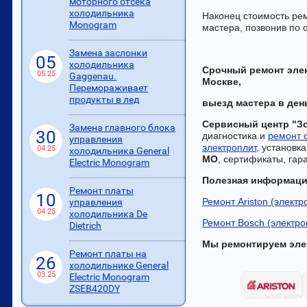
моторного отсека
холодильника
Наконец стоимость ре
Monogram
мастера, позвонив по 
Замена заслонки
05
холодильника
Срочный ремонт эле
05.25
Gaggenau.
Москве,
Перемораживает
продукты в лед
выезд мастера в де
Сервисный центр "З
Замена главного блока
30
диагностика и
ремонт 
управления
электроплит
, установк
04.25
холодильника General
МО
, сертификаты, гар
Electric Monogram
Полезная информац
Ремонт платы
10
Ремонт Ariston (элект
управления
04.25
холодильника De
Ремонт Bosch (электр
Dietrich
Мы ремонтируем эле
Ремонт платы на
26
холодильнике General
03.25
Electric Monogram
ZSEB420DY