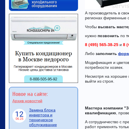
холодильного
оборудования
А производитель в сво
регионах фирменные с
Чтобы
вызвать масте
нужно
позвонить
по
т
8 (495) 565-38-25
и
8 (
Либо
заполнить
форм
Модификация и цветов
потребности хозяе
Несмотря на хорошее к
выйти из строя.
Новое на сайте:
Архив новостей
Мастера компании "
Замена блока
12
квалификацию
, пров
инвертора и
06.25
техническое
А сотрудничество с пр
обслуживание
работ применять тольк