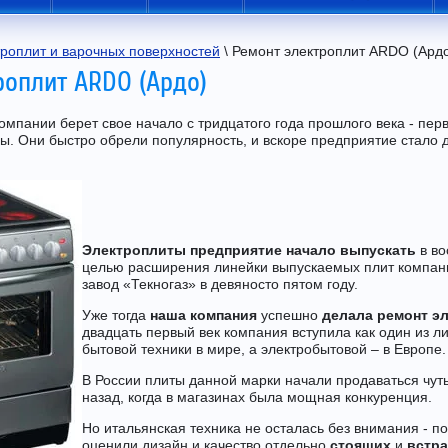
троплит и варочных поверхностей
 \ Ремонт электроплит ARDO (Ард
роплит ARDO (Ардо)
омпании берет свое начало с тридцатого года прошлого века - пе
ы. Они быстро обрели популярность, и вскоре предприятие стало 
Электроплиты предприятие начало выпускать
в во
целью расширения линейки выпускаемых плит компан
завод «Текногаз» в девяносто пятом году.
Уже тогда
наша компания
успешно
делала ремонт э
двадцать первый век компания вступила как один из л
бытовой техники в мире, а электробытовой – в Европе.
В России плиты данной марки начали продаваться чут
назад, когда в магазинах была мощная конкуренция.
Но итальянская техника не осталась без внимания - п
оценили дизайн и качество отдельно
стоящих
и
встр